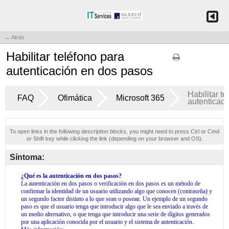
← Atrás
Habilitar teléfono para
autenticación en dos pasos
Habilitar t
FAQ
Ofimática
Microsoft 365
autenticac
To open links in the following description blocks, you might need to press Ctrl or Cmd
or Shift key while clicking the link (depending on your browser and OS).
Síntoma: