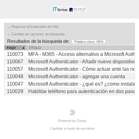
← Regresar al Explorador de FAQ
← Cambiar las opciones de búsqueda
Resultados de la búsqueda de:
Palabra clave: MFA
FAQ#
TÍTULO
110073
MFA - M365 - Acceso alternativo a Microsoft Authen 
110067
Microsoft Authenticator - Añadir nuevo dispositivo [.
110057
Microsoft Authenticator - Cómo actuar ante las not [.
110048
Microsoft Authenticator - agregar una cuenta
110047
Microsoft Authenticator - ¿qué es? ¿como instalarl [
110029
Habilitar teléfono para autenticación en dos pasos [
Powered by Znuny
Cambiar a modo de escritorio