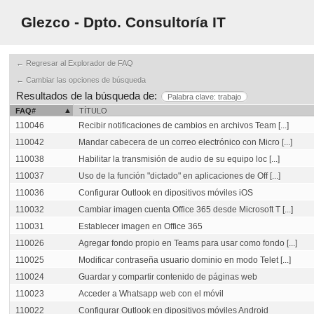
Glezco - Dpto. Consultoría IT
← Regresar al Explorador de FAQ
← Cambiar las opciones de búsqueda
Resultados de la búsqueda de:
Palabra clave: trabajo
FAQ#
TÍTULO
110046
Recibir notificaciones de cambios en archivos Team [...]
110042
Mandar cabecera de un correo electrónico con Micro [...]
110038
Habilitar la transmisión de audio de su equipo loc [...]
110037
Uso de la función "dictado" en aplicaciones de Off [...]
110036
Configurar Outlook en dipositivos móviles iOS
110032
Cambiar imagen cuenta Office 365 desde Microsoft T [...]
110031
Establecer imagen en Office 365
110026
Agregar fondo propio en Teams para usar como fondo [...]
110025
Modificar contraseña usuario dominio en modo Telet [...]
110024
Guardar y compartir contenido de páginas web
110023
Acceder a Whatsapp web con el móvil
110022
Configurar Outlook en dipositivos móviles Android