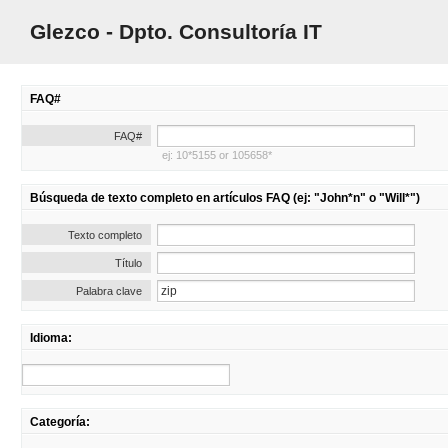
Glezco - Dpto. Consultoría IT
FAQ#
FAQ#
ej: 10*5155 or 105658*
Búsqueda de texto completo en artículos FAQ (ej: "John*n" o "Will*")
Texto completo
Título
Palabra clave
Idioma:
Categoría: