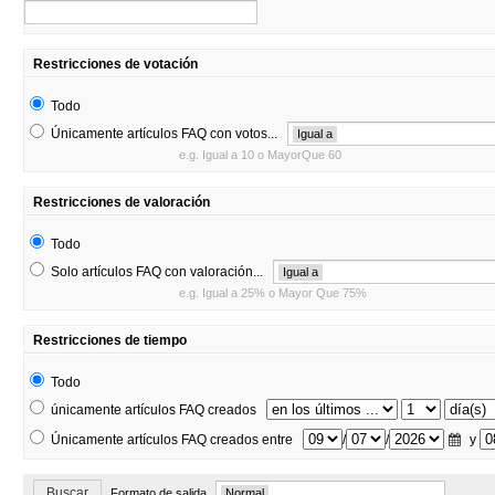
Restricciones de votación
Todo
Únicamente artículos FAQ con votos...
Igual a
e.g. Igual a 10 o MayorQue 60
Restricciones de valoración
Todo
Solo artículos FAQ con valoración...
Igual a
e.g. Igual a 25% o Mayor Que 75%
Restricciones de tiempo
Todo
únicamente artículos FAQ creados
Únicamente artículos FAQ creados entre
/
/
y
Buscar
Formato de salida
Normal